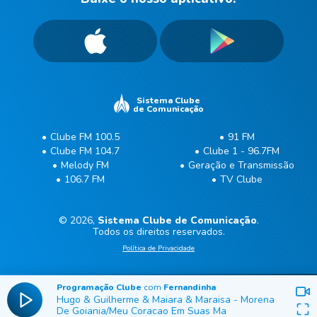
Sistema Clube
de Comunicação
Clube FM 100.5
91 FM
Clube FM 104.7
Clube 1 - 96.7FM
Melody FM
Geração e Transmissão
106.7 FM
TV Clube
© 2026,
Sistema Clube de Comunicação
.
Todos os direitos reservados.
Política de Privacidade
Programação Clube
com
Fernandinha
Hugo & Guilherme & Maiara & Maraisa
-
Morena
De Goiania/Meu Coracao Em Suas Ma