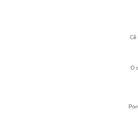
Cê 
O 
Por