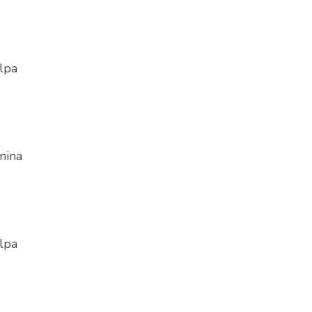
lpa
nina
lpa