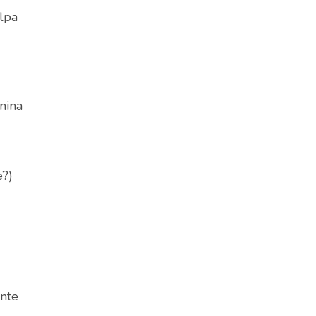
lpa
nina
e?)
ente