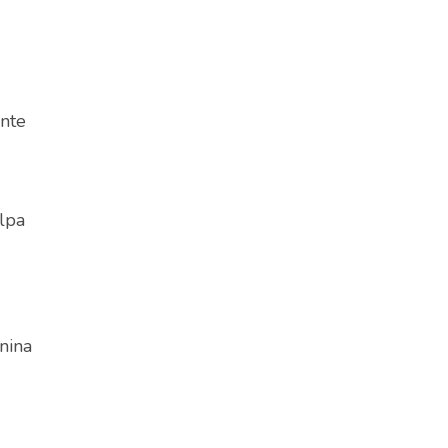
ente
lpa
nina