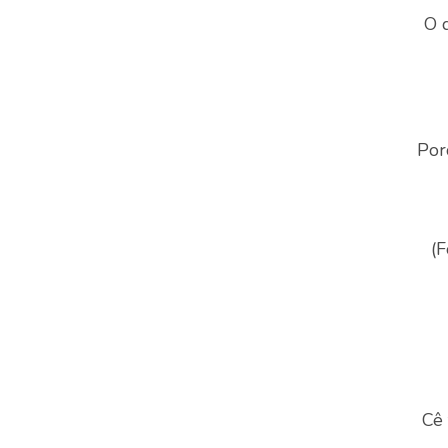
O 
Por
(F
Cê 