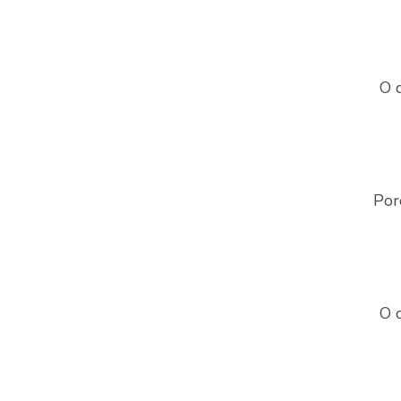
O 
Por
O 