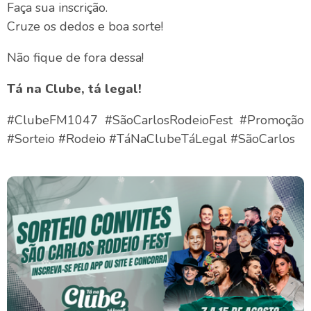
Faça sua inscrição.
Cruze os dedos e boa sorte!
Não fique de fora dessa!
Tá na Clube, tá legal!
#ClubeFM1047 #SãoCarlosRodeioFest #Promoção
#Sorteio #Rodeio #TáNaClubeTáLegal #SãoCarlos