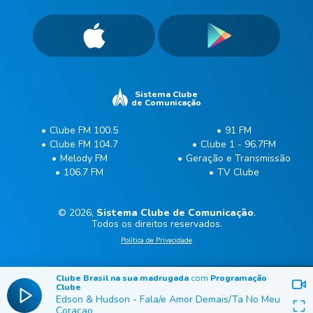
Sistema Clube
de Comunicação
Clube FM 100.5
91 FM
Clube FM 104.7
Clube 1 - 96.7FM
Melody FM
Geração e Transmissão
106.7 FM
TV Clube
© 2026,
Sistema Clube de Comunicação
.
Todos os direitos reservados.
Política de Privacidade
Clube Brasil na sua madrugada
com
Programação
Clube
Edson & Hudson
-
Fala/e Amor Demais/Ta No Meu
Coracao